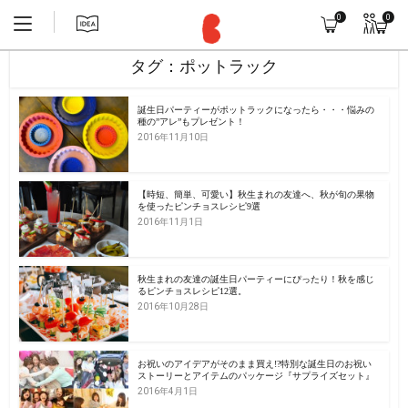
0
0
タグ：ポットラック
誕生日パーティーがポットラックになったら・・・悩みの
種の”アレ”もプレゼント！
2016年11月10日
【時短、簡単、可愛い】秋生まれの友達へ、秋が旬の果物
を使ったピンチョスレシピ9選
2016年11月1日
秋生まれの友達の誕生日パーティーにぴったり！秋を感じ
るピンチョスレシピ12選。
2016年10月28日
お祝いのアイデアがそのまま買え!?特別な誕生日のお祝い
ストーリーとアイテムのパッケージ『サプライズセット』
2016年4月1日