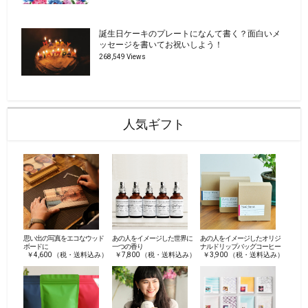
誕生日ケーキのプレートになんて書く？面白いメ
ッセージを書いてお祝いしよう！
268,549 Views
人気ギフト
思い出の写真をエコなウッド
あの人をイメージした世界に
あの人をイメージしたオリジ
ボードに
一つの香り
ナルドリップバッグコーヒー
￥4,600 （税・送料込み）
￥7,800 （税・送料込み）
￥3,900 （税・送料込み）