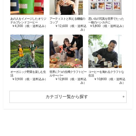
あの人をイメージした オリジ
アーティストと和える轆轤の
思い出の写真を世界でたった
ナルブレンドコーヒー
コップ
一枚のハンカチに
￥4,300 （税・送料込み）
￥12,600 （税・送料込
￥5,800 （税・送料込み）
み）
オーガニック野菜を楽しむ生
世界に1つの生樽クラフトビー
コーヒーを淹れるクラフトな
活
ルサーバー
生活
￥3,900 （税・送料込み）
￥12,800 （税・送料込
￥10,800 （税・送料込
み）
み）
カテゴリ一覧から探す