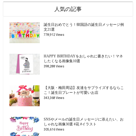
人気の記事
誕生日おめでとう！韓国語の誕生日メッセージ例
文21選
778,912 Views
HAPPY BIRTHDAYをおしゃれに書きたい！マネ
したくなる画像集10選
398,288 Views
【大阪・梅田周辺】友達をサプライズするならこ
こ！誕生日プレートが可愛いお店
343,368 Views
SNSやメールの誕生日メッセージに添えたい、お
しゃれな画像30選 #花 #イラスト
305,616 Views