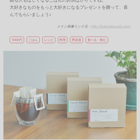
大好きなものをもっと大好きになるプレゼントを贈って、喜
んでもらいましょう♪
メイン画像リンク元：
http://hokuohkurashi.com/
1000円
ごはん
レシピ
料理
男友達
食べる・飲む