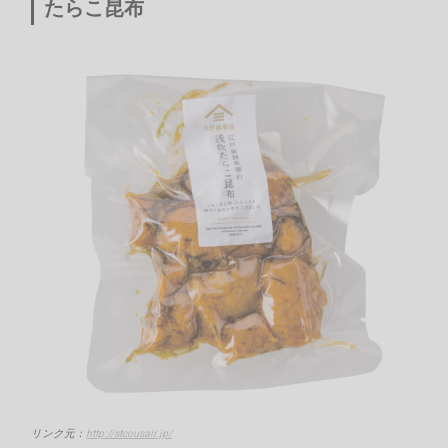
たらこ昆布
リンク元：
http://stcousair.jp/