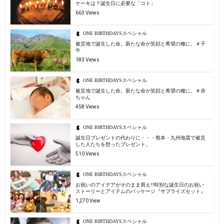
ケーキは？誕生日に必要な「コト」
663 Views
ONE BIRTHDAYSスペシャル
被災地で誕生した命。新たな命が笑顔と希望の種に。＃子
牛
183 Views
ONE BIRTHDAYSスペシャル
被災地で誕生した命。新たな命が笑顔と希望の種に。＃赤
ちゃん
458 Views
ONE BIRTHDAYSスペシャル
誕生日プレゼントの代わりに・・・熊本・九州地震で被災
した人たちを想ったプレゼント。
510 Views
ONE BIRTHDAYSスペシャル
お祝いのアイデアがそのまま買え!?特別な誕生日のお祝い
ストーリーとアイテムのパッケージ『サプライズセット』
1,270 View
ONE BIRTHDAYSスペシャル