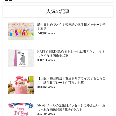
人気の記事
誕生日おめでとう！韓国語の誕生日メッセージ例
文21選
778,903 Views
HAPPY BIRTHDAYをおしゃれに書きたい！マネ
したくなる画像集10選
398,284 Views
【大阪・梅田周辺】友達をサプライズするならこ
こ！誕生日プレートが可愛いお店
343,368 Views
SNSやメールの誕生日メッセージに添えたい、お
しゃれな画像30選 #花 #イラスト
305,607 Views