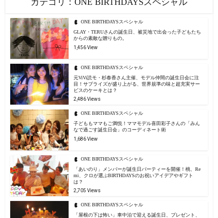
カテゴリ：ONE BIRTHDAYSスペシャル
ONE BIRTHDAYSスペシャル
GLAY・TERUさんの誕生日、被災地で出会った子どもたち
からの素敵な贈りもの。
1,456 View
ONE BIRTHDAYSスペシャル
元ViVi読モ・杉春香さん主催、モデル仲間の誕生日会に注
目！サプライズが盛り上がる、世界規準の味と超充実サー
ビスのケーキとは？
2,486 Views
ONE BIRTHDAYSスペシャル
子どももママもご満悦！ママモデル喜田彩子さんの「みん
なで過ごす誕生日会」のコーディネート術
1,686 View
ONE BIRTHDAYSスペシャル
「あいのり」メンバーが誕生日パーティーを開催！桃、Re
mi、クロが選ぶBIRTHDAYSのお祝いアイデアやギフト
は？
2,705 Views
ONE BIRTHDAYSスペシャル
「屋根の下は怖い」車中泊で迎える誕生日、プレゼント、