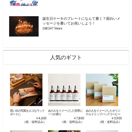
誕生日ケーキのプレートになんて書く？面白いメ
ッセージを書いてお祝いしよう！
268,547 Views
人気のギフト
思い出の写真をエコなウッド
あの人をイメージした世界に
あの人をイメージしたオリジ
ボードに
一つの香り
ナルドリップバッグコーヒー
￥4,600
￥7,800
￥3,900
（税・送料込み）
（税・送料込み）
（税・送料込み）