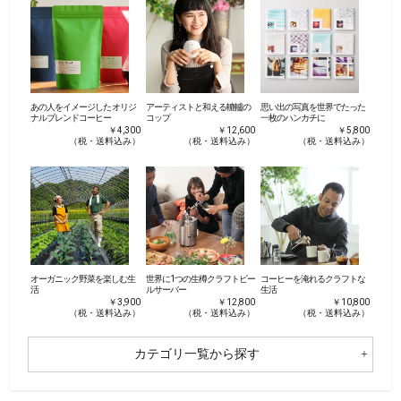
あの人をイメージした オリジ
アーティストと和える轆轤の
思い出の写真を世界でたった
ナルブレンドコーヒー
コップ
一枚のハンカチに
￥4,300
￥12,600
￥5,800
（税・送料込み）
（税・送料込み）
（税・送料込み）
オーガニック野菜を楽しむ生
世界に1つの生樽クラフトビー
コーヒーを淹れるクラフトな
活
ルサーバー
生活
￥3,900
￥12,800
￥10,800
（税・送料込み）
（税・送料込み）
（税・送料込み）
カテゴリ一覧から探す