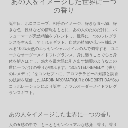
あの人をイメージした世界に一つ
の香り
誕生日、ホロスコープ、相手のイメージ、好きな食べ物、好
きな色、性格などの情報をもとに、あの人のためだけに、パ
フューマーが天然精油をブレンドし、世界に一つのフレグラ
ンスを生み出してくれるギフト。自然の植物や花から抽出さ
れる100%天然のエッセンシャルオイルのみで調香する、ユニ
ークなオーダーメイドフレグランス。身に纏うことで心と身
体を解きほぐし、魅力を最大限に引き出す媚薬のようなこの
世に一つだけの香りが贈れます。”SCENTED REMEDY（香り
のレメディ）”をコンセプトに、アロマテラピーの知識と調香
の技術を駆使したJARDIN AROMATIQURとONE BIRTHDAYSの
コラボレーションにより誕生したフルオーダーメイドフレグ
ランスギフト。
あの人をイメージした世界に一つの香り
人の五感の中で、もっともセンシュアルな感覚、香り。香り