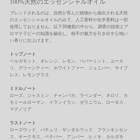
100%天然のエッセンシャルオイル
ブレンドされるのは、自然が育んだ植物から抽出される天然
のエッセンシャルオイルのみで、人工香料や化学香料は一切
使用しておりません。以下30種類の中から、調香の技術とア
ロマテラピーの知識を融合し、相手の魅力を引き出す心地い
い香りに仕上げます。
トップノート
ベルガモット、オレンジ、レモン、ペパーミント、ユーカ
リ、グリーンティー、ホワイトファー、ジュニパー、サイプ
レス、レモングラス
ミドルノート
ローズ、ジャスミン、チャンパカ、ラベンダー、ネロリ、カ
モミールローマン、イランイラン、ゼラニウム、ロータス、
マグノリア
ラストノート
ローズウッド、パチュリ、サンダルウッド、フランキンセン
ス、オークモス、ベチバー、アンバー、ヒノキ、カルダモ