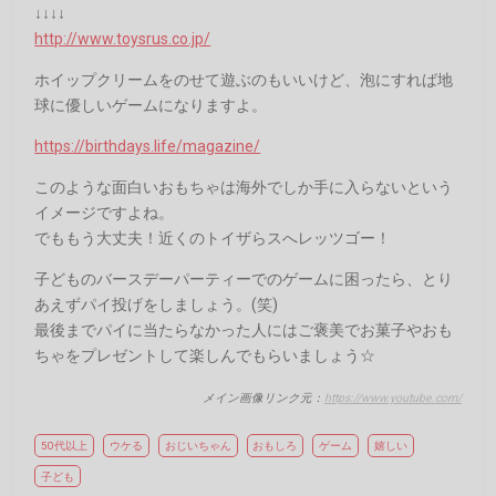
↓↓↓↓
http://www.toysrus.co.jp/
ホイップクリームをのせて遊ぶのもいいけど、泡にすれば地
球に優しいゲームになりますよ。
https://birthdays.life/magazine/
このような面白いおもちゃは海外でしか手に入らないという
イメージですよね。
でももう大丈夫！近くのトイザらスへレッツゴー！
子どものバースデーパーティーでのゲームに困ったら、とり
あえずパイ投げをしましょう。(笑)
最後までパイに当たらなかった人にはご褒美でお菓子やおも
ちゃをプレゼントして楽しんでもらいましょう☆
メイン画像リンク元：
https://www.youtube.com/
50代以上
ウケる
おじいちゃん
おもしろ
ゲーム
嬉しい
子ども