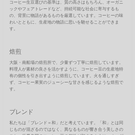
コーヒー生豆選びの基準は、質の高さはもちろん、オーガニ
ックやフェアトレードなど、持続可能な社会に寄与するも
の、背景に物語があるものを厳選しています。コーヒーの味
わいとともに、生産地の物語に思いを馳せることができま
す。
焙煎
大阪・南船場の焙煎所で、少量ずつ丁寧に焙煎しています。
料理人が素材の良さを活かすように、コーヒー豆の生産地特
有の個性を引き出すように焙煎しています。火を通しすぎ
ず、コーヒー果実のジューシーな甘さを感じるような焙煎で
す。
ブレンド
私たちは「ブレンド＝和」だと考えています。「和」とは同
じものが混ざるのではなく、異なるものが響き合う美しさの