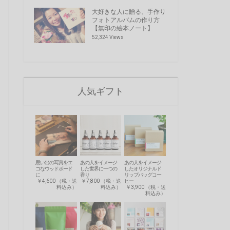
大好きな人に贈る、手作り
フォトアルバムの作り方
【無印の絵本ノート】
52,324 Views
人気ギフト
思い出の写真をエ
あの人をイメージ
あの人をイメージ
コなウッドボード
した世界に一つの
したオリジナルド
に
香り
リップバッグコー
￥4,600 （税・送
￥7,800 （税・送
ヒー
料込み）
料込み）
￥3,900 （税・送
料込み）