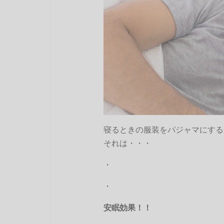
寝るときの服装をパジャマにする
それは・・・
・
・
安眠効果！！