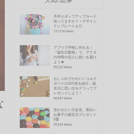
人気の記事
手作りポップアップカード
知ってますか？！デザイン
テンプレートも◎
121,514 Views
アプリで手軽に作れる！
『誕生日動画』で、アナタ
の仲間や恋人に想いを届け
よう★
99,222 Views
おしゃれでかわいいコルク
ボードのDIY術を紹介。誕
生日に思い出をデコってプ
レゼントしよう！
64,961 Views
な
笑わせたい方必見。面白い
お菓子の誕生日プレゼント
9選
59,924 Views