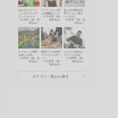
あの人をイメージ
アーティストと和
思い出の写真を世
した オリジナルブ
える轆轤のコップ
界でたった一枚の
レンドコーヒー
￥12,600 （税・
ハンカチに
￥4,300 （税・送
送料込み）
￥5,800 （税・送
料込み）
料込み）
オーガニック野菜
世界に1つの生樽ク
コーヒーを淹れる
を楽しむ生活
ラフトビールサー
クラフトな生活
￥3,900 （税・送
バー
￥10,800 （税・
料込み）
￥12,800 （税・
送料込み）
送料込み）
カテゴリ一覧から探す