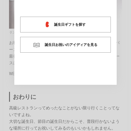
誕生日ギフトを探す
リンク元：
http://www.ozmall.co.jp/
お料理の最後に出てくるのは乾杯スパークリングワインとバ
誕生日お祝いのアイディアを見る
ースデープレート。
最後まで美味しい料理とドリンクを楽しむことができるコー
スは、食べるのが大好きな友達にオススメです。
WEBサイト：
http://www.ozmall.co.jp/
おわりに
高級レストランってめったなことがない限り行くことってな
いですよね。
大切な誕生日、節目の誕生日だからこそ、普段行かないよう
な場所に行ってお祝いしてみるのもいいかもしれません。