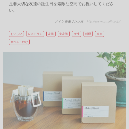
是非大切な友達の誕生日を素敵な空間でお祝いしてくださ
い。
メイン画像リンク元：
http://www.ozmall.co.jp/
おいしい
レストラン
友達
女友達
女性
料理
東京
食べる・飲む