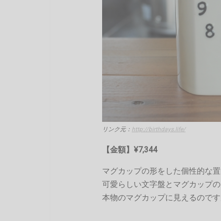
リンク元：
http://birthdays.life/
【金額】¥7,344
マグカップの形をした個性的な置
可愛らしい文字盤とマグカップの
本物のマグカップに見えるのです