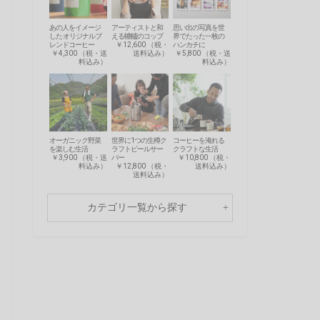
あの人をイメージ
アーティストと和
思い出の写真を世
した オリジナルブ
える轆轤のコップ
界でたった一枚の
レンドコーヒー
￥12,600 （税・
ハンカチに
￥4,300 （税・送
送料込み）
￥5,800 （税・送
料込み）
料込み）
オーガニック野菜
世界に1つの生樽ク
コーヒーを淹れる
を楽しむ生活
ラフトビールサー
クラフトな生活
￥3,900 （税・送
バー
￥10,800 （税・
料込み）
￥12,800 （税・
送料込み）
送料込み）
カテゴリ一覧から探す