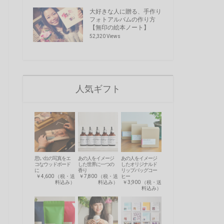
大好きな人に贈る、手作り
フォトアルバムの作り方
【無印の絵本ノート】
52,320 Views
人気ギフト
思い出の写真をエ
あの人をイメージ
あの人をイメージ
コなウッドボード
した世界に一つの
したオリジナルド
に
香り
リップバッグコー
￥4,600 （税・送
￥7,800 （税・送
ヒー
料込み）
料込み）
￥3,900 （税・送
料込み）