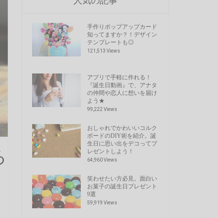
人気の記事
手作りポップアップカード
知ってますか？！デザイン
テンプレートも◎
121,513 Views
アプリで手軽に作れる！
『誕生日動画』で、アナタ
の仲間や恋人に想いを届け
よう★
99,222 Views
おしゃれでかわいいコルク
ボードのDIY術を紹介。誕
生日に思い出をデコってプ
ろ
レゼントしよう！
64,960 Views
笑わせたい方必見。面白い
お菓子の誕生日プレゼント
9選
59,919 Views