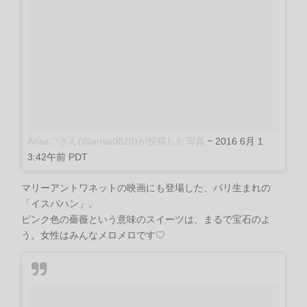
Arisa♡さん(@arisa0820)が投稿した写真
–
2016 6月 1
3:42午前 PDT
マリーアントワネットの映画にも登場した、パリ生まれの
「イスパハン」。
ピンク色の薔薇という意味のスイーツは、まるで宝石のよ
う。女性はみんなメロメロです♡