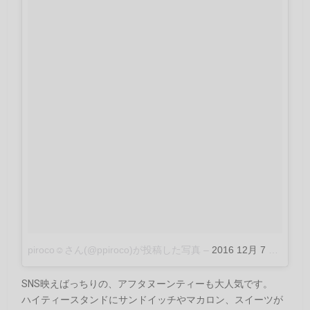
piroco☺︎さん(@ppiroco)が投稿した写真
–
2016 12月 7 5:42午前 PST
SNS映えばっちりの、アフタヌーンティーも大人気です。
ハイティースタンドにサンドイッチやマカロン、スイーツが