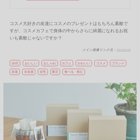
コスメ大好きの友達にコスメのプレゼントはもちろん素敵で
すが、コスメカフェで身体の中からさらに綺麗になれるお祝
いも素敵じゃないですか？
メイン画像リンク元：
facebook
20代
おいしい
おしゃれ
カフェ
かわいい
コスメ
ブランド
友達
女友達
女性
東京
食べる・飲む