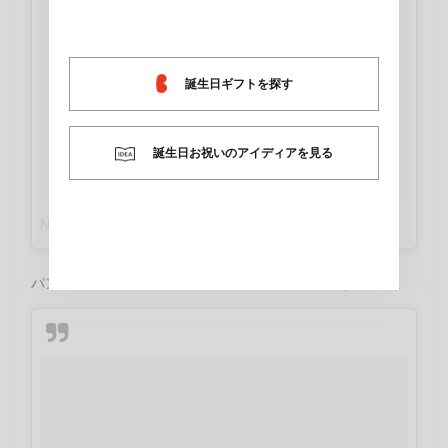
誕生日ギフトを探す
誕生日お祝いのアイディアを見る
Nozomiさん(@__hopestagram__)が投稿した写真
–
2016 11月 7 6:25午後 PST
パンケーキやフレンチトーストもグルテンフリーなんです。