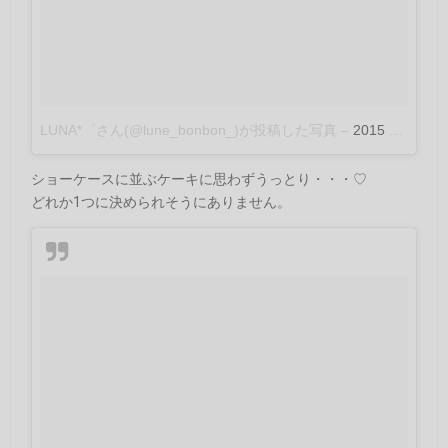
LUNA*゜さん(@lune_bonbon_)が投稿した写真
–
2015 8月 4 10:55午後 PDT
ショーケースに並ぶケーキに思わずうっとり・・・♡
どれか1つに決められそうにありません。