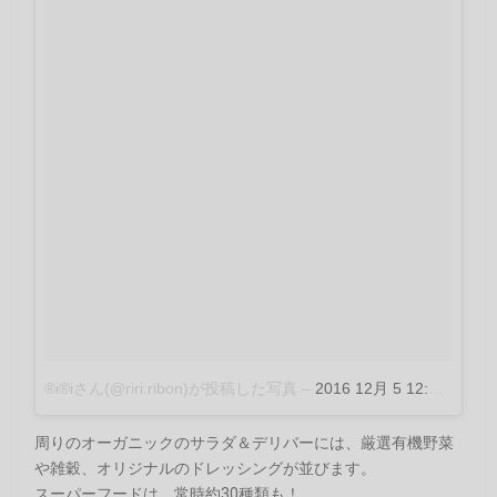
®️i®️iさん(@riri.ribon)が投稿した写真
–
2016 12月 5 12:22午前 PST
周りのオーガニックのサラダ＆デリバーには、厳選有機野菜
や雑穀、オリジナルのドレッシングが並びます。
スーパーフードは、常時約30種類も！