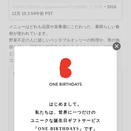
ⓎⓊⓇⒾⓃⒶさん(@yocchaan27)が投稿した写真
–
2016
12月 15 2:59午前 PST
メニューはどれも品質や栄養価にこだわった、素晴らしい食
材が使われています。
野菜不足の人に嬉しいベジタブルオンリーの料理や、胃の負
担を減らし栄養素の吸収率を高めるグルテンフリーの料理な
どがあります。
コンセプトのとおり、身体に良いものばかり！
はじめまして。
私たちは、世界に一つだけの
ユニークな誕生日ギフトサービス
「ONE BIRTHDAYS」です。