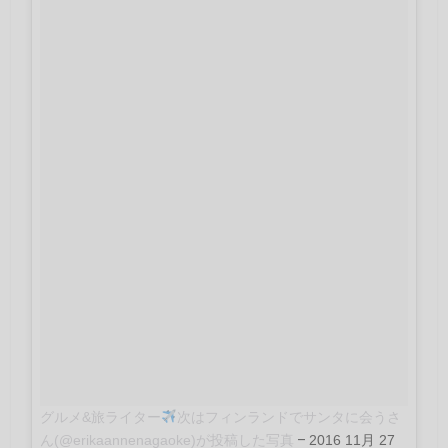
グルメ&旅ライター
次はフィンランドでサンタに会うさ
ん(@erikaannenagaoke)が投稿した写真
–
2016 11月 27