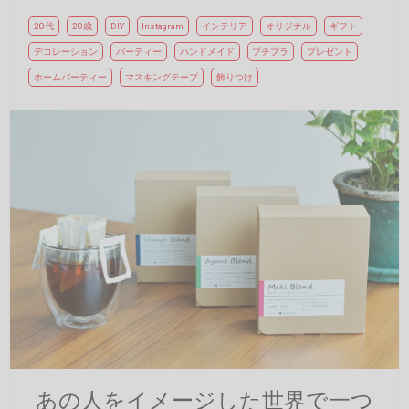
20代
20歳
DIY
Instagram
インテリア
オリジナル
ギフト
デコレーション
パーティー
ハンドメイド
プチプラ
プレゼント
ホームパーティー
マスキングテープ
飾りつけ
あの人をイメージした世界で一つ