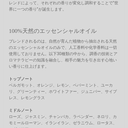
レンドによって、それぞれの香りが変化し調和することで”世
界に一つの香り”が誕生します。
100%天然のエッセンシャルオイル
ブレンドされるのは、自然が育んだ植物から抽出される天然
のエッセンシャルオイルのみで、人工香料や化学香料は一切
使用しておりません。以下30種類の中から、調香の技術とア
ロマテラピーの知識を融合し、相手の魅力を引き出す心地い
い香りに仕上げます。
トップノート
ベルガモット、オレンジ、レモン、ペパーミント、ユーカ
リ、グリーンティー、ホワイトファー、ジュニパー、サイプ
レス、レモングラス
ミドルノート
ローズ、ジャスミン、チャンパカ、ラベンダー、ネロリ、カ
モミールローマン、イランイラン、ゼラニウム、ロータス、