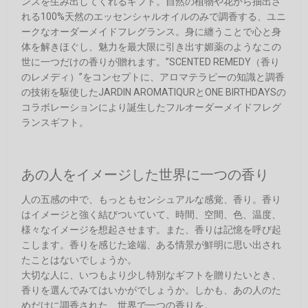
ンスを生み出してくれるギフト。自然の植物や花から抽出さ
れる100%天然のエッセンシャルオイルのみで調香する、ユニ
ークなオーダーメイドフレグランス。身に纏うことで心と身
体を解きほぐし、魅力を最大限に引き出す媚薬のようなこの
世に一つだけの香りが贈れます。”SCENTED REMEDY（香り
のレメディ）”をコンセプトに、アロマテラピーの知識と調香
の技術を駆使したJARDIN AROMATIQURとONE BIRTHDAYSの
コラボレーションにより誕生したフルオーダーメイドフレグ
ランスギフト。
あの人をイメージした世界に一つの香り
人の五感の中で、もっともセンシュアルな感覚、香り。香り
はイメージと強く結びついていて、時間、空間、色、温度、
様々なイメージを想起させます。また、香りは記憶を呼び起
こします。香りを感じた途端、ある情景が鮮明に思い出され
たことはないでしょうか。
大切な人に、いつもより少し特別なギフトを贈りたいとき、
香りを選んでみてはいかがでしょうか。しかも、あの人のた
めだけに調香された、世界で一つの香りを。