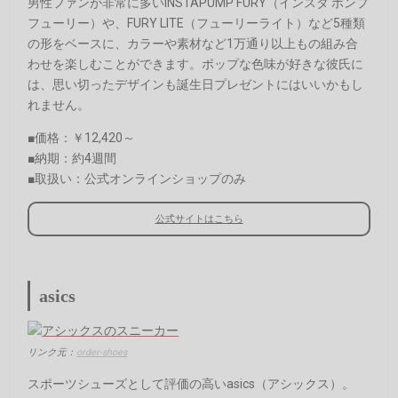
男性ファンが非常に多いINSTAPUMP FURY（インスタ ポンプ
フューリー）や、FURY LITE（フューリーライト）など5種類
の形をベースに、カラーや素材など1万通り以上もの組み合
わせを楽しむことができます。ポップな色味が好きな彼氏に
は、思い切ったデザインも誕生日プレゼントにはいいかもし
れません。
■価格：￥12,420～
■納期：約4週間
■取扱い：公式オンラインショップのみ
公式サイトはこちら
asics
リンク元：
order-shoes
スポーツシューズとして評価の高いasics（アシックス）。