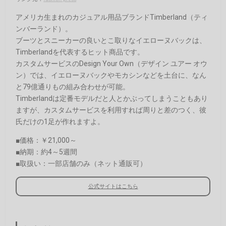
アメリカ生まれのカジュアル用品ブランドTimberland（ティ
ンバーランド）。
ブーツとスニーカーの良いとこ取りなイエローヌバックは、
Timberlandを代表するヒット商品です。
カスタムサービスのDesign Your Own（デザイン ユアー オウ
ン）では、イエローヌバックやモカシンなどを土台に、なん
と79億通りもの組み合わせが可能。
Timberlandは定番モデルだと人とかぶってしまうこともあり
ますが、カスタムサービスを利用すれば周りと差のつく、彼
氏だけの1足が作れますよ。
■価格：￥21,000～
■納期：約4～5週間
■取扱い：一部店舗のみ（ネット通販可）
公式サイトはこちら