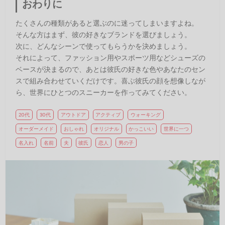
おわりに
たくさんの種類があると選ぶのに迷ってしまいますよね。
そんな方はまず、彼の好きなブランドを選びましょう。
次に、どんなシーンで使ってもらうかを決めましょう。
それによって、ファッション用やスポーツ用などシューズの
ベースが決まるので、あとは彼氏の好きな色やあなたのセン
スで組み合わせていくだけです。喜ぶ彼氏の顔を想像しなが
ら、世界にひとつのスニーカーを作ってみてください。
20代
30代
アウトドア
アクティブ
ウォーキング
オーダーメイド
おしゃれ
オリジナル
かっこいい
世界に一つ
名入れ
名前
夫
彼氏
恋人
男の子