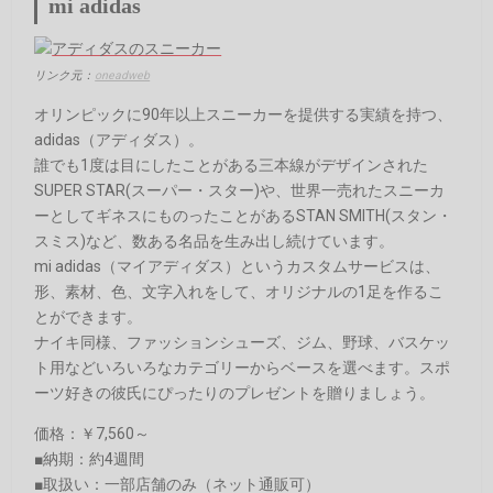
mi adidas
リンク元：
oneadweb
オリンピックに90年以上スニーカーを提供する実績を持つ、
adidas（アディダス）。
誰でも1度は目にしたことがある三本線がデザインされた
SUPER STAR(スーパー・スター)や、世界一売れたスニーカ
ーとしてギネスにものったことがあるSTAN SMITH(スタン・
スミス)など、数ある名品を生み出し続けています。
mi adidas（マイアディダス）というカスタムサービスは、
形、素材、色、文字入れをして、オリジナルの1足を作るこ
とができます。
ナイキ同様、ファッションシューズ、ジム、野球、バスケッ
ト用などいろいろなカテゴリーからベースを選べます。スポ
ーツ好きの彼氏にぴったりのプレゼントを贈りましょう。
価格：￥7,560～
■納期：約4週間
■取扱い：一部店舗のみ（ネット通販可）