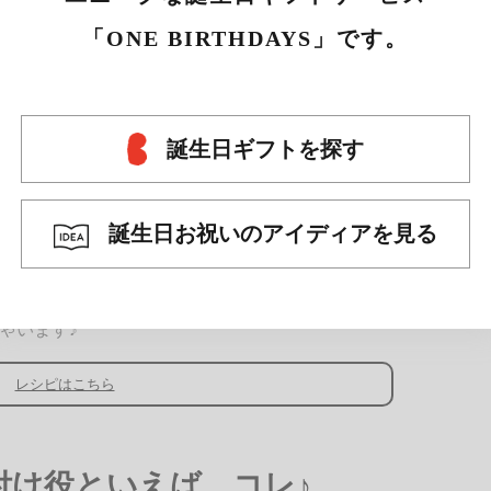
菜に。ソテーした材料に缶詰を混ぜるだけのワン
「ONE BIRTHDAYS」です。
ます。忙しい30代女性の強い味方です。
レシピはこちら
誕生日ギフトを探す
誕生日お祝いのアイディアを見る
ェデリーニ
製パスタ。 具材に缶詰を使うと材料を冷ます手間
ゃいます♪
レシピはこちら
付け役といえば、コレ♪