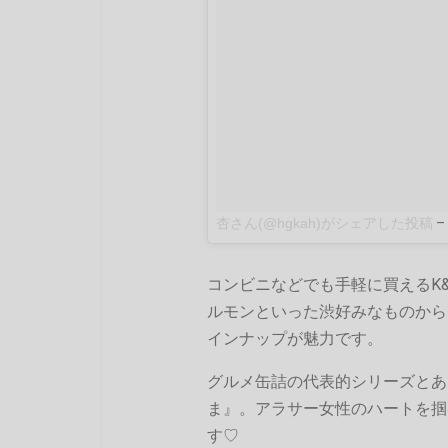
杏さん(@hgkah)がシェアした投稿
–
コンビニなどでも手軽に買えるK
ルモンといった渋好みなものから
インナップが魅力です。
グルメ缶詰の代表的シリーズとあ
ま』。アラサー女性のハートを掴
す♡