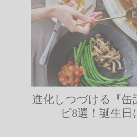
進化しつづける『缶
ピ8選！誕生日