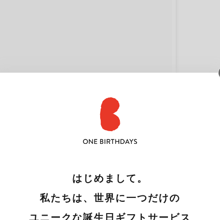
slingling)がシェアした投稿
–
2017 3月 29 12:29午前 PDT
、フレンチ仕込みの贅沢缶詰『ラ・カンティー
ながら、その見た目の可愛さにも注目が集まり、イ
本場のシェフ御用達だというこちらの缶詰を使っ
ーフードを作ってみませんか♪
はじめまして。
私たちは、世界に一つだけの
ケッタ
ユニークな誕生日ギフトサービス