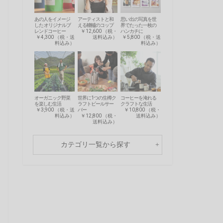
あの人をイメージ
アーティストと和
思い出の写真を世
した オリジナルブ
える轆轤のコップ
界でたった一枚の
レンドコーヒー
￥12,600 （税・
ハンカチに
￥4,300 （税・送
送料込み）
￥5,800 （税・送
料込み）
料込み）
オーガニック野菜
世界に1つの生樽ク
コーヒーを淹れる
を楽しむ生活
ラフトビールサー
クラフトな生活
￥3,900 （税・送
バー
￥10,800 （税・
料込み）
￥12,800 （税・
送料込み）
送料込み）
カテゴリ一覧から探す