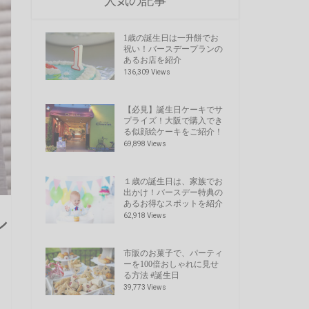
人気の記事
1歳の誕生日は一升餅でお
祝い！バースデープランの
あるお店を紹介
136,309 Views
【必見】誕生日ケーキでサ
プライズ！大阪で購入でき
る似顔絵ケーキをご紹介！
69,898 Views
１歳の誕生日は、家族でお
出かけ！バースデー特典の
あるお得なスポットを紹介
シ
62,918 Views
市販のお菓子で、パーティ
ーを100倍おしゃれに見せ
る方法 #誕生日
39,773 Views