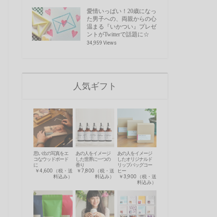
愛情いっぱい！20歳になっ
た男子への、両親からの心
温まる『いかつい』プレゼ
ントがTwitterで話題に☆
34,959 Views
人気ギフト
思い出の写真をエ
あの人をイメージ
あの人をイメージ
コなウッドボード
した世界に一つの
したオリジナルド
に
香り
リップバッグコー
￥4,600 （税・送
￥7,800 （税・送
ヒー
料込み）
料込み）
￥3,900 （税・送
料込み）