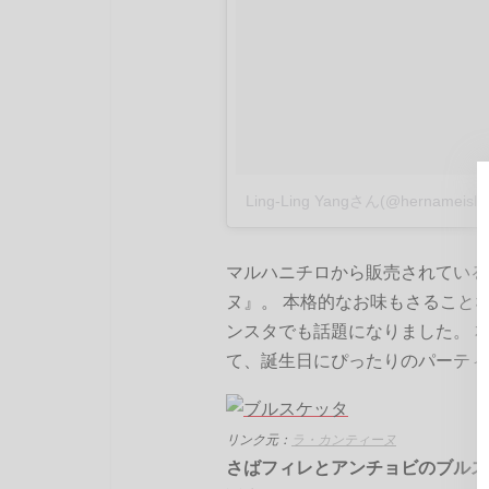
Ling-Ling Yangさん(@hernamei
マルハニチロから販売されている
ヌ』。 本格的なお味もさること
ンスタでも話題になりました。 
て、誕生日にぴったりのパーティ
リンク元：
ラ・カンティーヌ
さばフィレとアンチョビのブルス