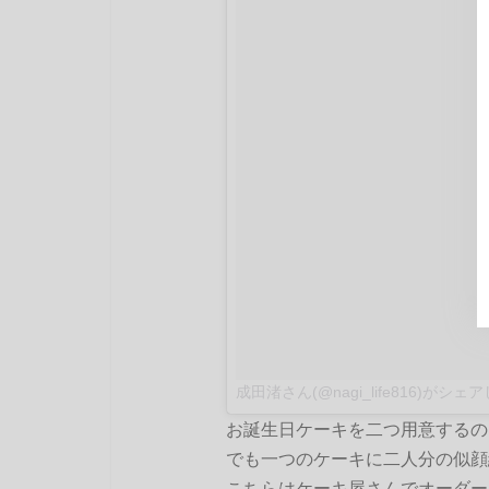
成田渚さん(@nagi_life816)がシ
お誕生日ケーキを二つ用意するの
でも一つのケーキに二人分の似顔
こちらはケーキ屋さんでオーダー