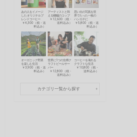
あの人をイメージ
アーティストと和
思い出の写真を世
した オリジナルブ
える轆轤のコップ
界でたった一枚の
レンドコーヒー
￥12,600 （税・
ハンカチに
￥4,300 （税・送
送料込み）
￥5,800 （税・送
料込み）
料込み）
オーガニック野菜
世界に1つの生樽ク
コーヒーを淹れる
を楽しむ生活
ラフトビールサー
クラフトな生活
￥3,900 （税・送
バー
￥10,800 （税・
料込み）
￥12,800 （税・
送料込み）
送料込み）
カテゴリ一覧から探す