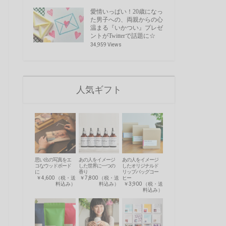
愛情いっぱい！20歳になっ
た男子への、両親からの心
温まる『いかつい』プレゼ
ントがTwitterで話題に☆
34,959 Views
人気ギフト
思い出の写真をエ
あの人をイメージ
あの人をイメージ
コなウッドボード
した世界に一つの
したオリジナルド
に
香り
リップバッグコー
￥4,600 （税・送
￥7,800 （税・送
ヒー
料込み）
料込み）
￥3,900 （税・送
料込み）