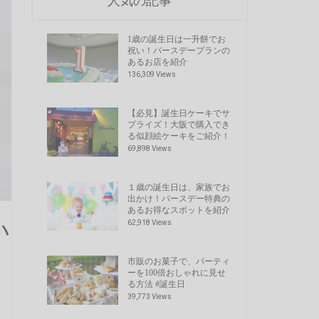
人気の記事
1歳の誕生日は一升餅でお
祝い！バースデープランの
あるお店を紹介
136,309 Views
【必見】誕生日ケーキでサ
プライズ！大阪で購入でき
る似顔絵ケーキをご紹介！
69,898 Views
１歳の誕生日は、家族でお
出かけ！バースデー特典の
あるお得なスポットを紹介
い
62,918 Views
市販のお菓子で、パーティ
ーを100倍おしゃれに見せ
る方法 #誕生日
39,773 Views