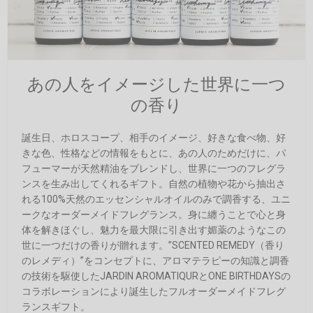
あの人をイメージした世界に一つ
の香り
誕生日、ホロスコープ、相手のイメージ、好きな食べ物、好
きな色、性格などの情報をもとに、あの人のためだけに、パ
フューマーが天然精油をブレンドし、世界に一つのフレグラ
ンスを生み出してくれるギフト。自然の植物や花から抽出さ
れる100%天然のエッセンシャルオイルのみで調香する、ユニ
ークなオーダーメイドフレグランス。身に纏うことで心と身
体を解きほぐし、魅力を最大限に引き出す媚薬のようなこの
世に一つだけの香りが贈れます。”SCENTED REMEDY（香り
のレメディ）”をコンセプトに、アロマテラピーの知識と調香
の技術を駆使したJARDIN AROMATIQURとONE BIRTHDAYSの
コラボレーションにより誕生したフルオーダーメイドフレグ
ランスギフト。