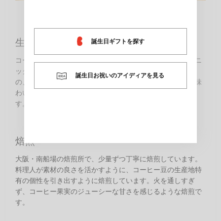
生豆の仕入れ
誕生日ギフトを探す
コーヒー生豆選びの基準は、質の高さはもちろん、オーガニ
ックやフェアトレードなど、持続可能な社会に寄与するも
誕生日お祝いのアイディアを見る
の、背景に物語があるものを厳選しています。コーヒーの味
わいとともに、生産地の物語に思いを馳せることができま
す。
焙煎
大阪・南船場の焙煎所で、少量ずつ丁寧に焙煎しています。
料理人が素材の良さを活かすように、コーヒー豆の生産地特
有の個性を引き出すように焙煎しています。火を通しすぎ
ず、コーヒー果実のジューシーな甘さを感じるような焙煎で
す。