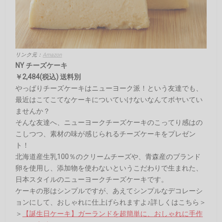
リンク元：
Amazon
NY チーズケーキ
￥2,484(税込) 送料別
やっぱりチーズケーキはニューヨーク派！という友達でも、
最近はこてこてなケーキについていけないなんてボヤいてい
ませんか？
そんな友達へ、ニューヨークチーズケーキのこってり感はの
こしつつ、素材の味が感じられるチーズケーキをプレゼン
ト！
北海道産生乳100％のクリームチーズや、青森産のブランド
卵を使用し、添加物を使わないというこだわりで生まれた、
日本スタイルのニューヨークチーズケーキです。
ケーキの形はシンプルですが、あえてシンプルなデコレーシ
ョンにして、おしゃれに仕上げられますよ♪詳しくはこちら＞
＞
【誕生日ケーキ】ガーランドを超簡単に、おしゃれに手作