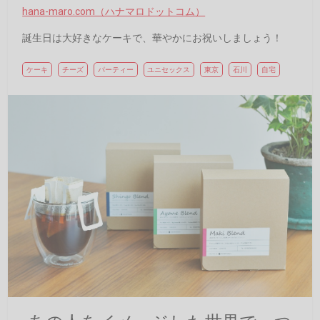
hana-maro.com（ハナマロドットコム）
誕生日は大好きなケーキで、華やかにお祝いしましょう！
ケーキ
チーズ
パーティー
ユニセックス
東京
石川
自宅