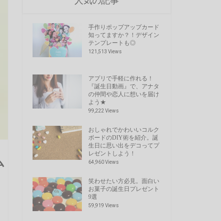
人気の記事
手作りポップアップカード
知ってますか？！デザイン
テンプレートも◎
121,513 Views
アプリで手軽に作れる！
『誕生日動画』で、アナタ
の仲間や恋人に想いを届け
よう★
99,222 Views
おしゃれでかわいいコルク
ボードのDIY術を紹介。誕
生日に思い出をデコってプ
レゼントしよう！
ム
64,960 Views
笑わせたい方必見。面白い
お菓子の誕生日プレゼント
9選
59,919 Views