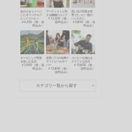
あの人をイメージ
アーティストと和
思い出の写真を世
した オリジナルブ
える轆轤のコップ
界でたった一枚の
レンドコーヒー
￥12,600 （税・
ハンカチに
￥4,300 （税・送
送料込み）
￥5,800 （税・送
料込み）
料込み）
オーガニック野菜
世界に1つの生樽ク
コーヒーを淹れる
を楽しむ生活
ラフトビールサー
クラフトな生活
￥3,900 （税・送
バー
￥10,800 （税・
料込み）
￥12,800 （税・
送料込み）
送料込み）
カテゴリ一覧から探す