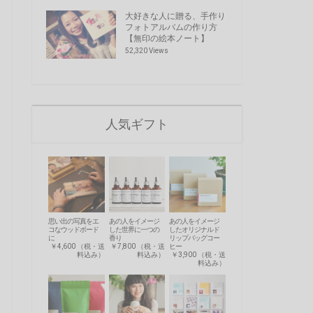
大好きな人に贈る、手作り
フォトアルバムの作り方
【無印の絵本ノート】
52,320 Views
人気ギフト
思い出の写真をエ
あの人をイメージ
あの人をイメージ
コなウッドボード
した世界に一つの
したオリジナルド
に
香り
リップバッグコー
￥4,600 （税・送
￥7,800 （税・送
ヒー
料込み）
料込み）
￥3,900 （税・送
料込み）