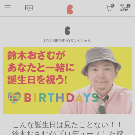
0
0
ONE BIRTHDAYSスペシャル
こんな誕生日は見たことない！！
鈴木おさむがプロデュースした感