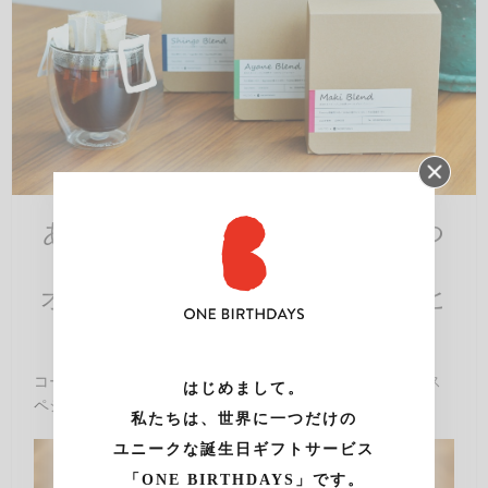
あの人をイメージした世界で一つ
の
オリジナルドリップバッグコーヒ
ー
コーヒーのプロダクションを担うのはHOOP。最高品質のス
はじめまして。
ペシャルティ・コーヒーのみを取り扱っています。
私たちは、世界に一つだけの
ユニークな誕生日ギフトサービス
「ONE BIRTHDAYS」です。