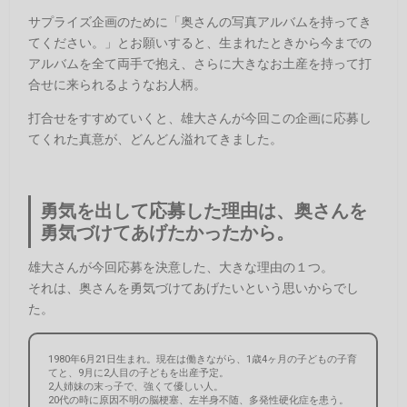
サプライズ企画のために「奥さんの写真アルバムを持ってき
てください。」とお願いすると、生まれたときから今までの
アルバムを全て両手で抱え、さらに大きなお土産を持って打
合せに来られるようなお人柄。
打合せをすすめていくと、雄大さんが今回この企画に応募し
てくれた真意が、どんどん溢れてきました。
勇気を出して応募した理由は、奥さんを
勇気づけてあげたかったから。
雄大さんが今回応募を決意した、大きな理由の１つ。
それは、奥さんを勇気づけてあげたいという思いからでし
た。
1980年6月21日生まれ。現在は働きながら、1歳4ヶ月の子どもの子育
てと、9月に2人目の子どもを出産予定。
2人姉妹の末っ子で、強くて優しい人。
20代の時に原因不明の脳梗塞、左半身不随、多発性硬化症を患う。