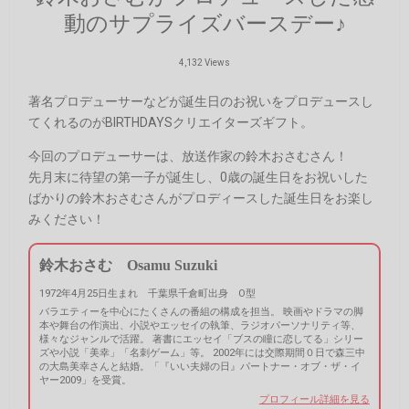
動のサプライズバースデー♪
4,132 Views
著名プロデューサーなどが誕生日のお祝いをプロデュースし
てくれるのがBIRTHDAYSクリエイターズギフト。
今回のプロデューサーは、放送作家の鈴木おさむさん！
先月末に待望の第一子が誕生し、0歳の誕生日をお祝いした
ばかりの鈴木おさむさんがプロディースした誕生日をお楽し
みください！
鈴木おさむ Osamu Suzuki
1972年4月25日生まれ 千葉県千倉町出身 O型
バラエティーを中心にたくさんの番組の構成を担当。 映画やドラマの脚
本や舞台の作演出、小説やエッセイの執筆、ラジオパーソナリティ等、
様々なジャンルで活躍。 著書にエッセイ「ブスの瞳に恋してる」シリー
ズや小説「美幸」「名刺ゲーム」等。 2002年には交際期間０日で森三中
の大島美幸さんと結婚。「『いい夫婦の日』パートナー・オブ・ザ・イ
ヤー2009」を受賞。
プロフィール詳細を見る