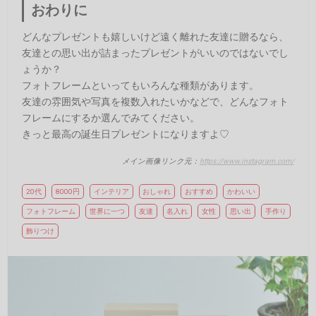
おわりに
どんなプレゼントも嬉しいけど遠く離れた友達に贈るなら、
友達との思い出が詰まったプレゼントがいいのではないでし
ょうか？
フォトフレームといってもいろんな種類があります。
友達の雰囲気や写真を複数入れたいかなどで、どんなフォト
フレームにするか選んでみてください。
きっと最高の誕生日プレゼントになりますよ♡
メイン画像リンク元：
https://www.instagram.com/
20代
8000円
インテリア
おしゃれ
おすすめ
かわいい
フォトフレーム
世界に一つ
友達
名入れ
女性
思い出
手作り
飾りつけ