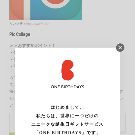
リンク元：
http://app-liv.jp/
Pic Collage
＞＞おすすめポイント！
・指先ひとつで写真を切り取ることができる。
・切り取った写真は何回でも貼り直すことができます。
・可愛いスタンプがいっぱい！
カンタンにおしゃれでかわいい写真を作ることができるの
で、不器用な人でも安心。
決まった場所に写真を当てはめるタイプのアプリが多いです
が、このアプリは自由に写真を配置することができるのがい
い！
はじめまして。
私たちは、世界に一つだけの
ダウンロードはこちらから
ユニークな誕生日ギフトサービス
「ONE BIRTHDAYS」です。