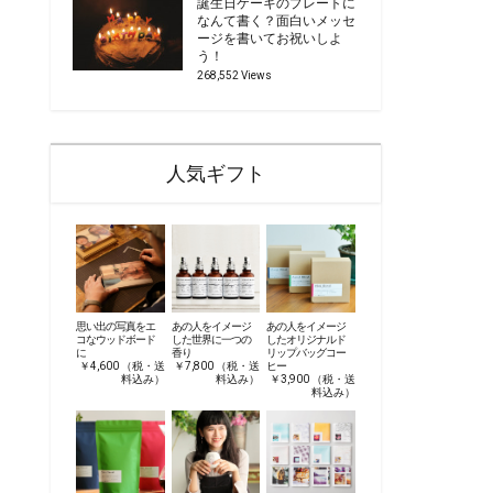
誕生日ケーキのプレートに
なんて書く？面白いメッセ
ージを書いてお祝いしよ
う！
268,552 Views
人気ギフト
思い出の写真をエ
あの人をイメージ
あの人をイメージ
コなウッドボード
した世界に一つの
したオリジナルド
に
香り
リップバッグコー
￥4,600 （税・送
￥7,800 （税・送
ヒー
料込み）
料込み）
￥3,900 （税・送
料込み）