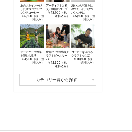
あの人をイメージ
アーティストと和
思い出の写真を世
した オリジナルブ
える轆轤のコップ
界でたった一枚の
レンドコーヒー
￥12,600 （税・
ハンカチに
￥4,300 （税・送
送料込み）
￥5,800 （税・送
料込み）
料込み）
オーガニック野菜
世界に1つの生樽ク
コーヒーを淹れる
を楽しむ生活
ラフトビールサー
クラフトな生活
￥3,900 （税・送
バー
￥10,800 （税・
料込み）
￥12,800 （税・
送料込み）
送料込み）
カテゴリ一覧から探す