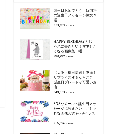
誕生日おめでとう！韓国語
の誕生日メッセージ例文21
選
778,939 Views
HAPPY BIRTHDAYをおし
ゃれに書きたい！マネした
くなる画像集10選
398,292 Views
【大阪・梅田周辺】友達を
サプライズするならここ！
誕生日プレートが可愛いお
店
343,368 Views
SNSやメールの誕生日メッ
セージに添えたい、おしゃ
れな画像30選 #花 #イラス
ト
305,636 Views