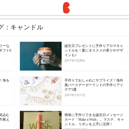
グ：キャンドル
リーな
誕生日プレゼントに手作りアロマキャ
ギフト6
ンドルを！夏にオススメの香りやデザ
インも♪
2017年7月28日
！海を
手作りでおしゃれにサプライズ！海外
風バースデーガーランドの手作りアイ
デア5選
2017年1月17日
気込む
簡単に手作りできる誕生日メッセージ
方教え
カード「Make a Wish」。マステ、キャ
ンドル、リボンを上手に活用！