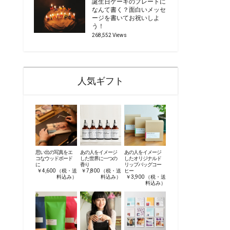
誕生日ケーキのプレートに
なんて書く？面白いメッセ
ージを書いてお祝いしよ
う！
268,552 Views
人気ギフト
思い出の写真をエ
あの人をイメージ
あの人をイメージ
コなウッドボード
した世界に一つの
したオリジナルド
に
香り
リップバッグコー
￥4,600 （税・送
￥7,800 （税・送
ヒー
料込み）
料込み）
￥3,900 （税・送
料込み）