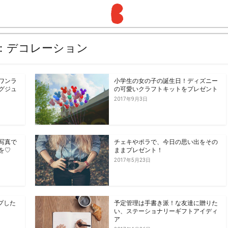
：デコレーション
ワンラ
小学生の女の子の誕生日！ディズニー
グジュ
の可愛いクラフトキットをプレゼント
2017年9月3日
写真で
チェキやポラで、今日の思い出をその
を♡
ままプレゼント！
2017年5月23日
ップした
予定管理は手書き派！な友達に贈りた
い、ステーショナリーギフトアイディ
ア