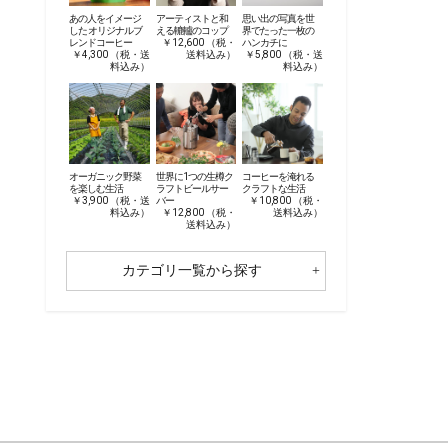
あの人をイメージ
アーティストと和
思い出の写真を世
した オリジナルブ
える轆轤のコップ
界でたった一枚の
レンドコーヒー
￥12,600 （税・
ハンカチに
￥4,300 （税・送
送料込み）
￥5,800 （税・送
料込み）
料込み）
オーガニック野菜
世界に1つの生樽ク
コーヒーを淹れる
を楽しむ生活
ラフトビールサー
クラフトな生活
￥3,900 （税・送
バー
￥10,800 （税・
料込み）
￥12,800 （税・
送料込み）
送料込み）
カテゴリ一覧から探す