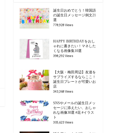
誕生日おめでとう！韓国語
の誕生日メッセージ例文21
選
778,928 Views
HAPPY BIRTHDAYをおし
ゃれに書きたい！マネした
くなる画像集10選
398,292 Views
【大阪・梅田周辺】友達を
サプライズするならここ！
誕生日プレートが可愛いお
店
343,368 Views
SNSやメールの誕生日メッ
セージに添えたい、おしゃ
れな画像30選 #花 #イラス
ト
305,623 Views