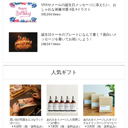
SNSやメールの誕生日メッセージに添えたい、お
しゃれな画像30選 #花 #イラスト
305,596 Views
誕生日ケーキのプレートになんて書く？面白いメ
ッセージを書いてお祝いしよう！
268,541 Views
人気ギフト
思い出の写真をエコなウッド
あの人をイメージした世界に
あの人をイメージしたオリジ
ボードに
一つの香り
ナルドリップバッグコーヒー
￥4,600 （税・送料込み）
￥7,800 （税・送料込み）
￥3,900 （税・送料込み）