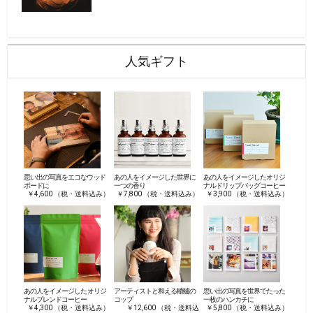
人気ギフト
思い出の写真をエコなウッド
あの人をイメージした世界に
あの人をイメージしたオリジ
ボードに
一つの香り
ナルドリップバッグコーヒー
￥4,600 （税・送料込み）
￥7,800 （税・送料込み）
￥3,900 （税・送料込み）
あの人をイメージした オリジ
アーティストと和える轆轤の
思い出の写真を世界でたった
ナルブレンドコーヒー
コップ
一枚のハンカチに
￥4,300 （税・送料込み）
￥12,600 （税・送料込
￥5,800 （税・送料込み）