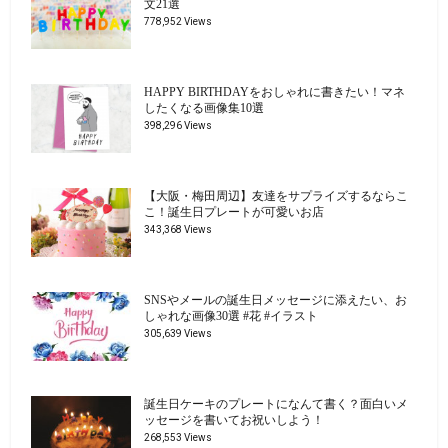
文21選
778,952 Views
HAPPY BIRTHDAYをおしゃれに書きたい！マネ
したくなる画像集10選
398,296 Views
【大阪・梅田周辺】友達をサプライズするならこ
こ！誕生日プレートが可愛いお店
343,368 Views
SNSやメールの誕生日メッセージに添えたい、お
しゃれな画像30選 #花 #イラスト
305,639 Views
誕生日ケーキのプレートになんて書く？面白いメ
ッセージを書いてお祝いしよう！
268,553 Views