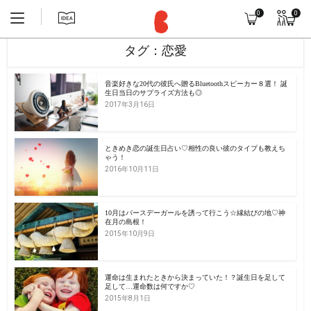
0
0
タグ：恋愛
音楽好きな20代の彼氏へ贈るBluetoothスピーカー８選！ 誕
生日当日のサプライズ方法も◎
2017年3月16日
ときめき恋の誕生日占い♡相性の良い彼のタイプも教えち
ゃう！
2016年10月11日
10月はバースデーガールを誘って行こう☆縁結びの地♡神
在月の島根！
2015年10月9日
運命は生まれたときから決まっていた！？誕生日を足して
足して…運命数は何ですか♡
2015年8月1日