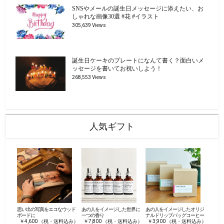
SNSやメールの誕生日メッセージに添えたい、お
しゃれな画像30選 #花 #イラスト
305,639 Views
誕生日ケーキのプレートになんて書く？面白いメ
ッセージを書いてお祝いしよう！
268,553 Views
人気ギフト
思い出の写真をエコなウッド
あの人をイメージした世界に
あの人をイメージしたオリジ
ボードに
一つの香り
ナルドリップバッグコーヒー
￥4,600 （税・送料込み）
￥7,800 （税・送料込み）
￥3,900 （税・送料込み）