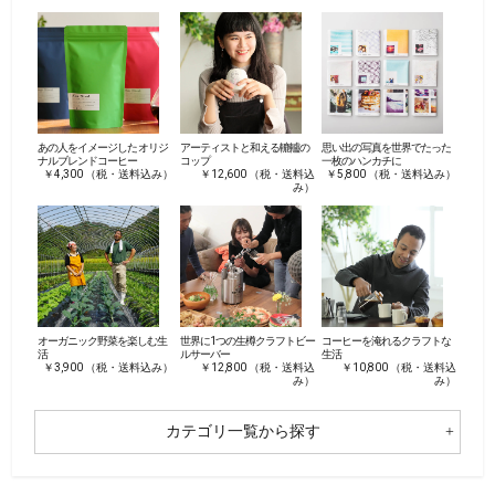
あの人をイメージした オリジ
アーティストと和える轆轤の
思い出の写真を世界でたった
ナルブレンドコーヒー
コップ
一枚のハンカチに
￥4,300 （税・送料込み）
￥12,600 （税・送料込
￥5,800 （税・送料込み）
み）
オーガニック野菜を楽しむ生
世界に1つの生樽クラフトビー
コーヒーを淹れるクラフトな
活
ルサーバー
生活
￥3,900 （税・送料込み）
￥12,800 （税・送料込
￥10,800 （税・送料込
み）
み）
カテゴリ一覧から探す