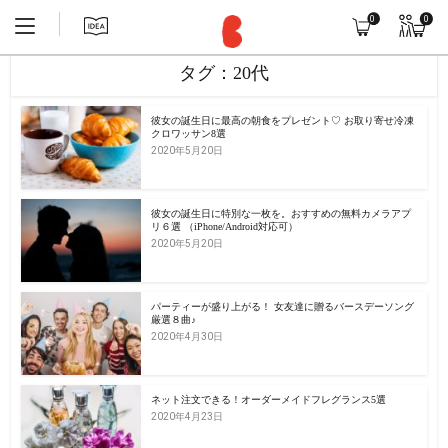
0
0
タグ：20代
彼女の誕生日に最高の朝食をプレゼント♡ お取り寄せ冷凍
クロワッサン8選
2020年5月20日
彼女の誕生日に特別な一枚を。おすすめの無料カメラアプ
リ６選 （iPhone/Android対応可）
2020年5月20日
パーティーが盛り上がる！ 女友達に贈るバースデーソング
厳選８曲♪
2020年4月30日
ネット注文できる！オーダーメイドフレグランス5選
2020年4月23日