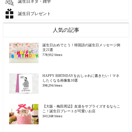
誕生日ネタ・雑学
誕生日プレゼント
人気の記事
誕生日おめでとう！韓国語の誕生日メッセージ例
文21選
778,952 Views
HAPPY BIRTHDAYをおしゃれに書きたい！マネ
したくなる画像集10選
398,296 Views
【大阪・梅田周辺】友達をサプライズするならこ
こ！誕生日プレートが可愛いお店
343,368 Views