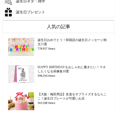
誕生日ネタ・雑学
誕生日プレゼント
人気の記事
誕生日おめでとう！韓国語の誕生日メッセージ例
文21選
778,957 Views
HAPPY BIRTHDAYをおしゃれに書きたい！マネ
したくなる画像集10選
398,296 Views
【大阪・梅田周辺】友達をサプライズするならこ
こ！誕生日プレートが可愛いお店
343,368 Views