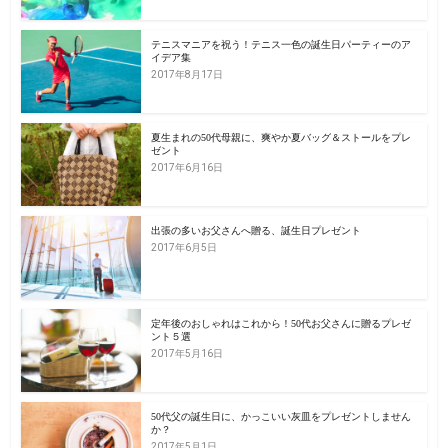
テニスマニアを祝う！テニス一色の誕生日パーティーのア
イデア集
2017年8月17日
夏生まれの50代母親に、爽やか夏バッグ＆ストールをプレ
ゼント
2017年6月16日
出張の多いお父さんへ贈る、誕生日プレゼント
2017年6月5日
定年後のおしゃれはこれから！50代お父さんに贈るプレゼ
ント５選
2017年5月16日
50代父の誕生日に、かっこいい灰皿をプレゼントしません
か？
2017年5月1日