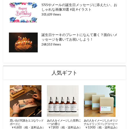
SNSやメールの誕生日メッセージに添えたい、お
しゃれな画像30選 #花 #イラスト
305,639 Views
誕生日ケーキのプレートになんて書く？面白いメ
ッセージを書いてお祝いしよう！
268,553 Views
人気ギフト
思い出の写真をエコなウッド
あの人をイメージした世界に
あの人をイメージしたオリジ
ボードに
一つの香り
ナルドリップバッグコーヒー
￥4,600 （税・送料込み）
￥7,800 （税・送料込み）
￥3,900 （税・送料込み）