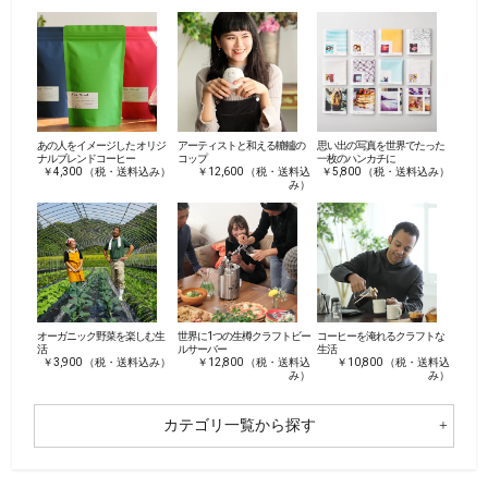
あの人をイメージした オリジ
アーティストと和える轆轤の
思い出の写真を世界でたった
ナルブレンドコーヒー
コップ
一枚のハンカチに
￥4,300 （税・送料込み）
￥12,600 （税・送料込
￥5,800 （税・送料込み）
み）
オーガニック野菜を楽しむ生
世界に1つの生樽クラフトビー
コーヒーを淹れるクラフトな
活
ルサーバー
生活
￥3,900 （税・送料込み）
￥12,800 （税・送料込
￥10,800 （税・送料込
み）
み）
カテゴリ一覧から探す