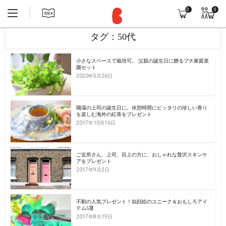
0
0
タグ：50代
小さなスペースで栽培可。 父親の誕生日に贈るプチ家庭菜
園セット
2020年5月26日
職場の上司の誕生日に。休憩時間にピッタリの珍しい香り
を楽しむ海外の紅茶をプレゼント
2017年10月16日
ご近所さん、上司、目上の方に、おしゃれな贅沢スキンケ
アをプレゼント
2017年9月2日
不動の人気プレゼント！似顔絵のユニーク＆おもしろアイ
テム5選
2017年8月19日