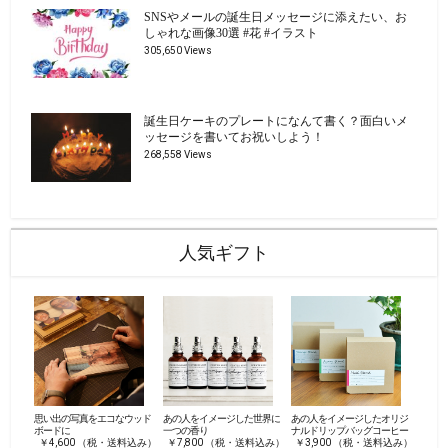
SNSやメールの誕生日メッセージに添えたい、お
しゃれな画像30選 #花 #イラスト
305,650 Views
誕生日ケーキのプレートになんて書く？面白いメ
ッセージを書いてお祝いしよう！
268,558 Views
人気ギフト
思い出の写真をエコなウッド
あの人をイメージした世界に
あの人をイメージしたオリジ
ボードに
一つの香り
ナルドリップバッグコーヒー
￥4,600 （税・送料込み）
￥7,800 （税・送料込み）
￥3,900 （税・送料込み）