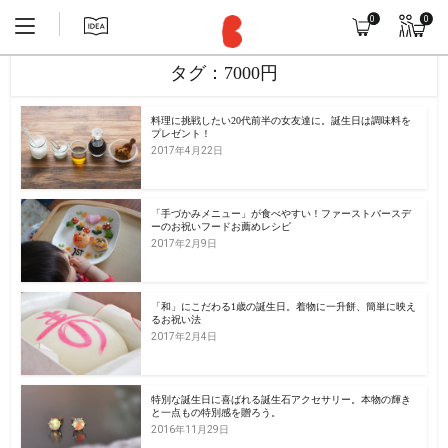
0
0
タグ：7000円
料理に挑戦したい20代前半の女友達に。誕生日は調味料を
プレゼント！
2017年4月22日
「手づかみメニュー」が食べやすい！ファーストバースデ
ーのお祝いフードお薦めレシピ
2017年2月9日
「和」にこだわる1歳の誕生日。着物に一升餅、簡単に映え
るお祝い法
2017年2月4日
特別な誕生日に喜ばれる誕生石アクセサリー。本物の輝き
と一点もの特別感を贈ろう。
2016年11月29日