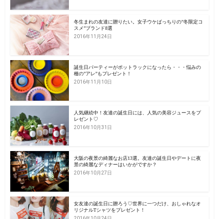
冬生まれの友達に贈りたい。女子ウケばっちりの”冬限定コ
スメ”ブランド8選
2016年11月24日
誕生日パーティーがポットラックになったら・・・悩みの
種の”アレ”もプレゼント！
2016年11月10日
人気継続中！友達の誕生日には、人気の美容ジュースをプ
レゼント♡
2016年10月31日
大阪の夜景の綺麗なお店13選。友達の誕生日やデートに夜
景の綺麗なディナーはいかがですか？
2016年10月27日
女友達の誕生日に贈ろう♡世界に一つだけ、おしゃれなオ
リジナルTシャツをプレゼント！
2016年10月24日