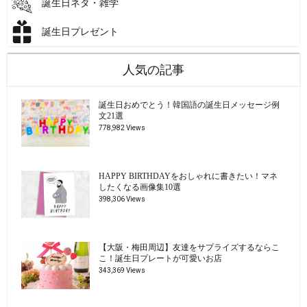
誕生日ネタ・雑学
誕生日プレゼント
人気の記事
誕生日おめでとう！韓国語の誕生日メッセージ例
文21選
778,982 Views
HAPPY BIRTHDAYをおしゃれに書きたい！マネ
したくなる画像集10選
398,306 Views
【大阪・梅田周辺】友達をサプライズするならこ
こ！誕生日プレートが可愛いお店
343,369 Views