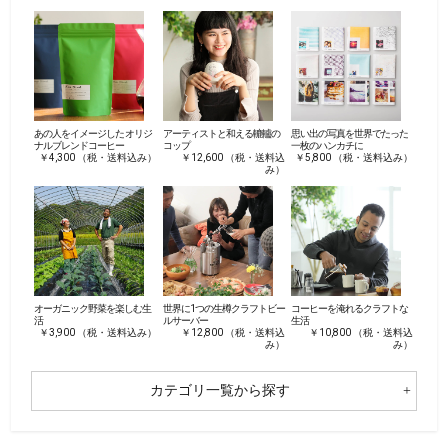
あの人をイメージした オリジ
アーティストと和える轆轤の
思い出の写真を世界でたった
ナルブレンドコーヒー
コップ
一枚のハンカチに
￥4,300 （税・送料込み）
￥12,600 （税・送料込
￥5,800 （税・送料込み）
み）
オーガニック野菜を楽しむ生
世界に1つの生樽クラフトビー
コーヒーを淹れるクラフトな
活
ルサーバー
生活
￥3,900 （税・送料込み）
￥12,800 （税・送料込
￥10,800 （税・送料込
み）
み）
カテゴリ一覧から探す