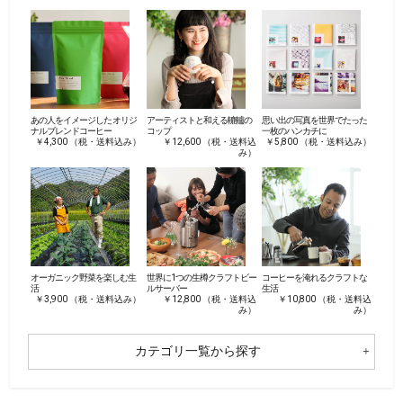
あの人をイメージした オリジ
アーティストと和える轆轤の
思い出の写真を世界でたった
ナルブレンドコーヒー
コップ
一枚のハンカチに
￥4,300 （税・送料込み）
￥12,600 （税・送料込
￥5,800 （税・送料込み）
み）
オーガニック野菜を楽しむ生
世界に1つの生樽クラフトビー
コーヒーを淹れるクラフトな
活
ルサーバー
生活
￥3,900 （税・送料込み）
￥12,800 （税・送料込
￥10,800 （税・送料込
み）
み）
カテゴリ一覧から探す