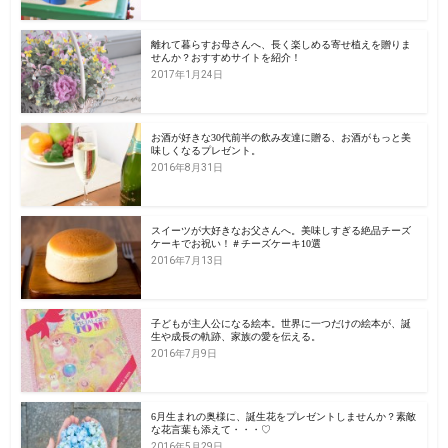
離れて暮らすお母さんへ、長く楽しめる寄せ植えを贈りま
せんか？おすすめサイトを紹介！
2017年1月24日
お酒が好きな30代前半の飲み友達に贈る、お酒がもっと美
味しくなるプレゼント。
2016年8月31日
スイーツが大好きなお父さんへ。美味しすぎる絶品チーズ
ケーキでお祝い！＃チーズケーキ10選
2016年7月13日
子どもが主人公になる絵本。世界に一つだけの絵本が、誕
生や成長の軌跡、家族の愛を伝える。
2016年7月9日
6月生まれの奥様に、誕生花をプレゼントしませんか？素敵
な花言葉も添えて・・・♡
2016年5月29日