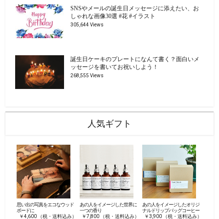
SNSやメールの誕生日メッセージに添えたい、お
しゃれな画像30選 #花 #イラスト
305,644 Views
誕生日ケーキのプレートになんて書く？面白いメ
ッセージを書いてお祝いしよう！
268,555 Views
人気ギフト
思い出の写真をエコなウッド
あの人をイメージした世界に
あの人をイメージしたオリジ
ボードに
一つの香り
ナルドリップバッグコーヒー
￥4,600 （税・送料込み）
￥7,800 （税・送料込み）
￥3,900 （税・送料込み）