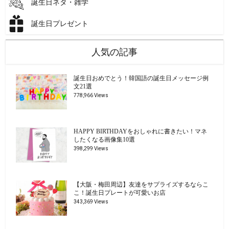
誕生日ネタ・雑学
誕生日プレゼント
人気の記事
誕生日おめでとう！韓国語の誕生日メッセージ例
文21選
778,966 Views
HAPPY BIRTHDAYをおしゃれに書きたい！マネ
したくなる画像集10選
398,299 Views
【大阪・梅田周辺】友達をサプライズするならこ
こ！誕生日プレートが可愛いお店
343,369 Views