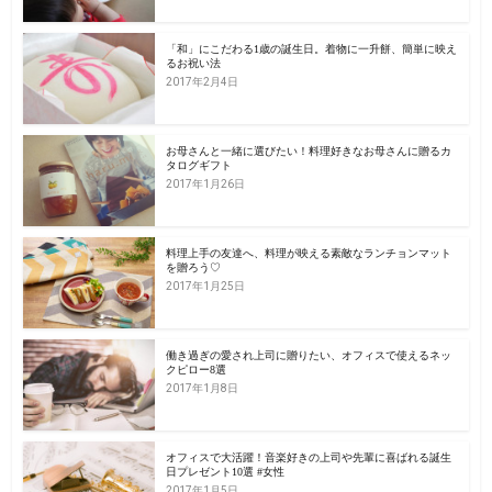
「和」にこだわる1歳の誕生日。着物に一升餅、簡単に映え
るお祝い法
2017年2月4日
お母さんと一緒に選びたい！料理好きなお母さんに贈るカ
タログギフト
2017年1月26日
料理上手の友達へ、料理が映える素敵なランチョンマット
を贈ろう♡
2017年1月25日
働き過ぎの愛され上司に贈りたい、オフィスで使えるネッ
クピロー8選
2017年1月8日
オフィスで大活躍！音楽好きの上司や先輩に喜ばれる誕生
日プレゼント10選 #女性
2017年1月5日