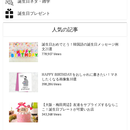
誕生日ネタ・雑学
誕生日プレゼント
人気の記事
誕生日おめでとう！韓国語の誕生日メッセージ例
文21選
778,907 Views
HAPPY BIRTHDAYをおしゃれに書きたい！マネ
したくなる画像集10選
398,286 Views
【大阪・梅田周辺】友達をサプライズするならこ
こ！誕生日プレートが可愛いお店
343,368 Views