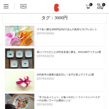
0
0
タグ：3000円
ママ友へ贈る3000円以内の“ほんの気持ち”のプレゼント
2017年10月4日
器にハマりだした20代女友達に贈る、HASAMIアイテム5選
2017年5月27日
20代前半の後輩の誕生日に！女子が喜ぶアイテム5選
2017年5月25日
「手づかみメニュー」が食べやすい！ファーストバースデ
ーのお祝いフードお薦めレシピ
2017年2月9日