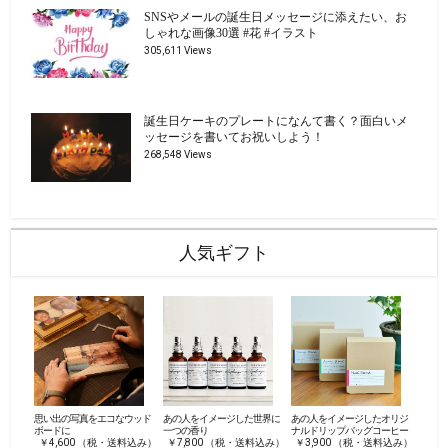
SNSやメールの誕生日メッセージに添えたい、お
しゃれな画像30選 #花 #イラスト
305,611 Views
誕生日ケーキのプレートになんて書く？面白いメ
ッセージを書いてお祝いしよう！
268,548 Views
人気ギフト
思い出の写真をエコなウッド
あの人をイメージした世界に
あの人をイメージしたオリジ
ボードに
一つの香り
ナルドリップバッグコーヒー
￥4,600 （税・送料込み）
￥7,800 （税・送料込み）
￥3,900 （税・送料込み）