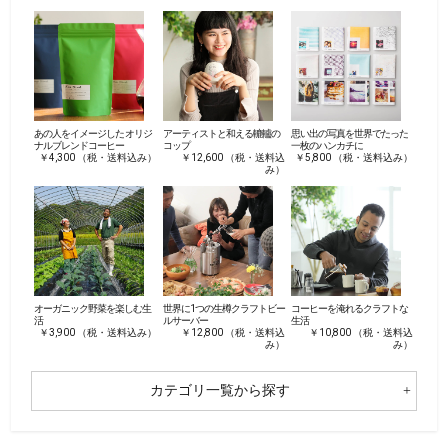
あの人をイメージした オリジ
アーティストと和える轆轤の
思い出の写真を世界でたった
ナルブレンドコーヒー
コップ
一枚のハンカチに
￥4,300 （税・送料込み）
￥12,600 （税・送料込
￥5,800 （税・送料込み）
み）
オーガニック野菜を楽しむ生
世界に1つの生樽クラフトビー
コーヒーを淹れるクラフトな
活
ルサーバー
生活
￥3,900 （税・送料込み）
￥12,800 （税・送料込
￥10,800 （税・送料込
み）
み）
カテゴリ一覧から探す