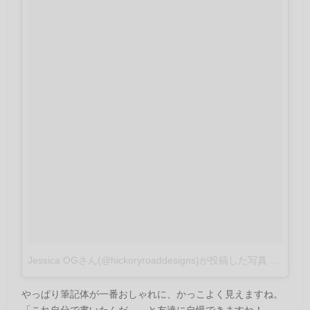
Jessica OGさん(@hickoryroaddesigns)が投稿した写真
–
2016 
やっぱり筆記体が一番おしゃれに、かっこよく見えますね。
「これ自分で書いたんだ～」と友達に自慢できますね！