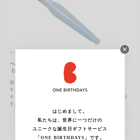
リンク元：
http://webshop.sekaido.co.jp/
ぺんてる みず筆 大
【金額】¥432
描く、混ぜる、伸ばす、洗うがこの一本でできる万能筆で
す。
キャップもついているので、筆を傷つけることなくしまえま
す。
はじめまして。
私たちは、世界に一つだけの
購入はこちら
ユニークな誕生日ギフトサービス
「ONE BIRTHDAYS」です。