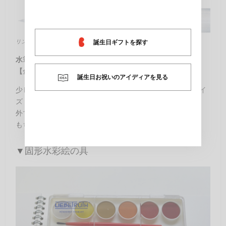
リンク元：
http://www.craypas.com/
誕生日ギフトを探す
水筆
【金額】¥450
誕生日お祝いのアイディアを見る
少し小さめのサイズの水筆は、携帯に便利なコンパクトサイ
ズ！
外で描きたい人にオススメです。
もちろんキャップつきだから安心♡
▼固形水彩絵の具